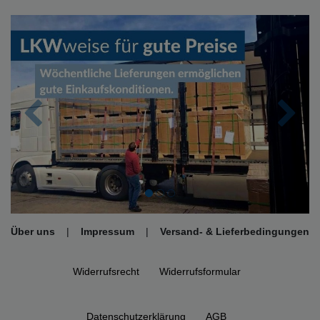
Zurück
Nächs
Über uns
|
Impressum
|
Versand- & Lieferbedingungen
Widerrufs­recht
Widerrufs­formular
Daten­schutz­erklärung
AGB