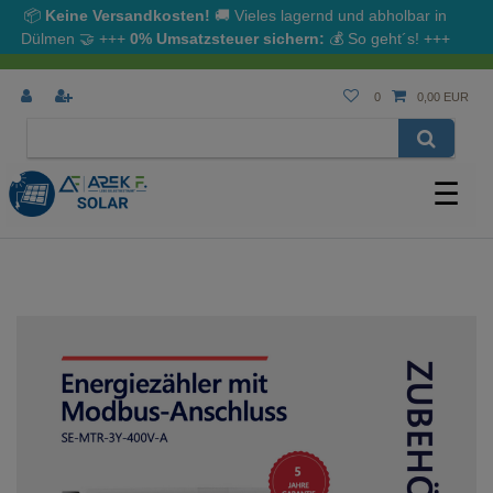
📦
Keine Versandkosten!
🚚 Vieles lagernd und abholbar in
Dülmen
🤝
+++
0% Umsatzsteuer sichern:
💰
So geht´s!
+++
0
0,00 EUR
☰