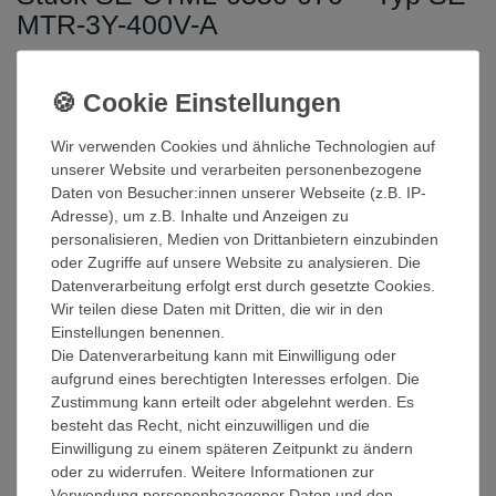
MTR-3Y-400V-A
Energiezähler mit Modbus-Anschluss für
SolarEdge Systeme
Hohe Genauigkeit der Zählerwerte für die
Produktions-/Verbrauchsüberwachung
Wir verwenden Cookies und ähnliche Technologien auf
Auslesen von Einspeisung und Bezug für
unserer Website und verarbeiten personenbezogene
Einspeiselimitierung
Daten von Besucher:innen unserer Webseite (z.B. IP-
Geringe Größe und einfache Installation - passend für
Adresse), um z.B. Inhalte und Anzeigen zu
Standardverteiler
personalisieren, Medien von Drittanbietern einzubinden
Geeignet für Systeme auf Wohnhäusern, Gewerbedächern
oder Zugriffe auf unsere Website zu analysieren. Die
oder PV-Großanlagen
Datenverarbeitung erfolgt erst durch gesetzte Cookies.
Integrierter Bus-Abschlusswiderstand (aktivierbar über DIP-
Wir teilen diese Daten mit Dritten, die wir in den
Schalter 7)
Einstellungen benennen.
Die Datenverarbeitung kann mit Einwilligung oder
aufgrund eines berechtigten Interesses erfolgen. Die
Zustimmung kann erteilt oder abgelehnt werden. Es
Der SolarEdge Stromsensor Typ 100A SECT-SPL-100A-A ist
besteht das Recht, nicht einzuwilligen und die
ein Stromsensor bis 100 A für SolarEdge Modbus Energiezähler.
Einwilligung zu einem späteren Zeitpunkt zu ändern
Es werden für dreiphasige Systeme drei Stück der Stromsensoren
oder zu widerrufen. Weitere Informationen zur
benötigt.
Verwendung personenbezogener Daten und den