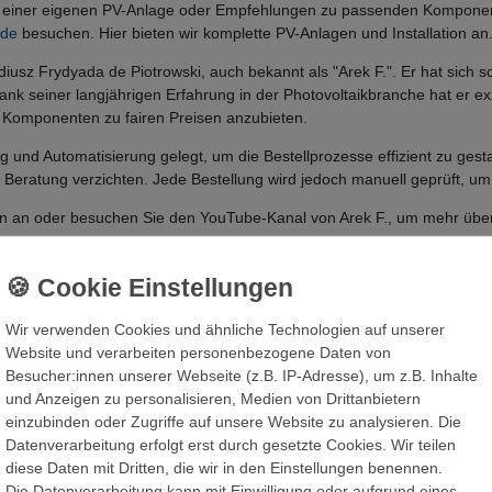
ng einer eigenen PV-Anlage oder Empfehlungen zu passenden Komponent
.de
besuchen. Hier bieten wir komplette PV-Anlagen und Installation an
usz Frydyada de Piotrowski, auch bekannt als "Arek F.". Er hat sich sc
nk seiner langjährigen Erfahrung in der Photovoltaikbranche hat er exz
 Komponenten zu fairen Preisen anzubieten.
ung und Automatisierung gelegt, um die Bestellprozesse effizient zu ges
Beratung verzichten. Jede Bestellung wird jedoch manuell geprüft, um 
 an oder besuchen Sie den YouTube-Kanal von Arek F., um mehr über 
Wir verwenden Cookies und ähnliche Technologien auf unserer
Website und verarbeiten personenbezogene Daten von
Besucher:innen unserer Webseite (z.B. IP-Adresse), um z.B. Inhalte
und Anzeigen zu personalisieren, Medien von Drittanbietern
Die Karte kann aufgrund ihrer Da
einzubinden oder Zugriffe auf unsere Website zu analysieren. Die
akzeptieren Sie die Verwendung
Datenverarbeitung erfolgt erst durch gesetzte Cookies. Wir teilen
diese Daten mit Dritten, die wir in den Einstellungen benennen.
Die Datenverarbeitung kann mit Einwilligung oder aufgrund eines