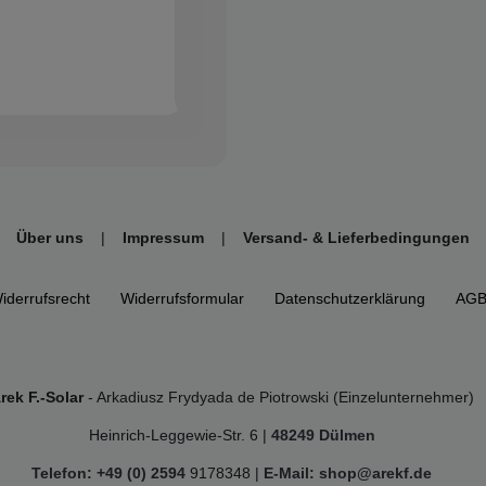
Über uns
|
Impressum
|
Versand- & Lieferbedingungen
iderrufs­recht
Widerrufs­formular
Daten­schutz­erklärung
AG
rek F.-Solar
- Arkadiusz Frydyada de Piotrowski (Einzelunternehmer)
Heinrich-Leggewie-Str. 6 |
48249 Dülmen
Telefon: +49 (0) 2594
9178348 |
E-Mail: shop@arekf.de