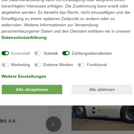
berechtigten Interesses erfolgen. Die Zustimmung kann erteilt oder
abgelehnt werden. Es besteht das Recht, nicht einzuwilligen und die
Einwilligung zu einem späteren Zeitpunkt zu ändern oder zu
widerrufen. Weitere Informationen zur Verwendung
personenbezogener Daten und den Diensten erklären wir in unserer
Daten­schutz­erklärung
.
ngen
Essenziell
Statistik
Zahlungsdienstleister
7)
Marketing
Externe Medien
Funktional
Weitere Einstellungen
Zurück
Alle akzeptieren
Alle ablehnen
Nico Schröder
✓
vor 1 Jahren
★★★★★
les o.k.
Alles Bestens! Gerne wieder
›