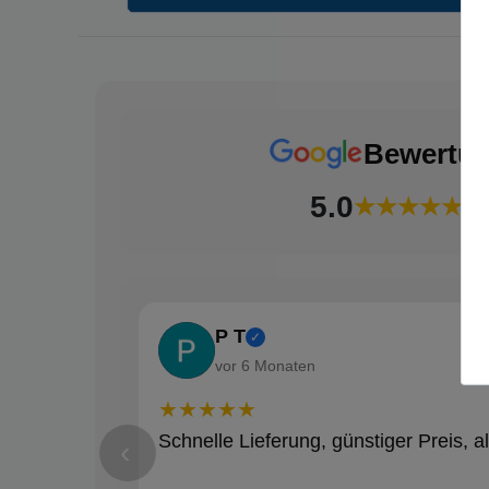
Bewertu
5.0
★★★★★
(18
P T
✓
vor 6 Monaten
★★★★★
Schnelle Lieferung, günstiger Preis, al
‹