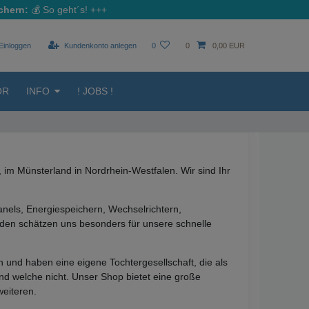
chern:
💰
So geht´s!
+++
Einloggen
Kundenkonto anlegen
0
0
0,00 EUR
ÖR
INFO
! JOBS !
im Münsterland in Nordrhein-Westfalen. Wir sind Ihr
nels, Energiespeichern, Wechselrichtern,
den schätzen uns besonders für unsere schnelle
n und haben eine eigene Tochtergesellschaft, die als
und welche nicht. Unser Shop bietet eine große
eiteren.