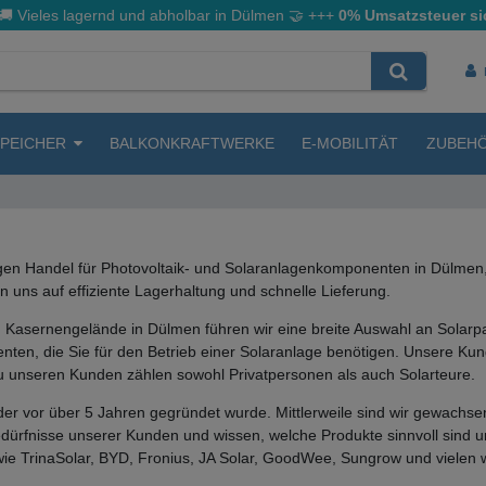
🚚 Vieles lagernd und abholbar in Dülmen
🤝
+++
0% Umsatzsteuer si
SPEICHER
BALKONKRAFTWERKE
E-MOBILITÄT
ZUBEH
igen Handel für Photovoltaik- und Solaranlagenkomponenten in Dülmen, 
uns auf effiziente Lagerhaltung und schnelle Lieferung.
Kasernengelände in Dülmen führen wir eine breite Auswahl an Solarpa
ten, die Sie für den Betrieb einer Solaranlage benötigen. Unsere Kun
. Zu unseren Kunden zählen sowohl Privatpersonen als auch Solarteure.
 der vor über 5 Jahren gegründet wurde. Mittlerweile sind wir gewachse
Bedürfnisse unserer Kunden und wissen, welche Produkte sinnvoll sind 
 TrinaSolar, BYD, Fronius, JA Solar, GoodWee, Sungrow und vielen w