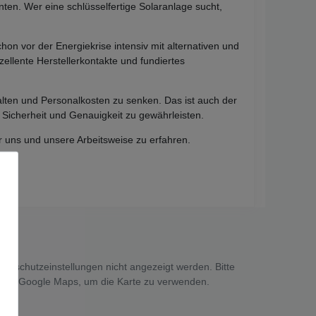
en. Wer eine schlüsselfertige Solaranlage sucht,
.
hon vor der Energiekrise intensiv mit alternativen und
ellente Herstellerkontakte und fundiertes
talten und Personalkosten zu senken. Das ist auch der
Sicherheit und Genauigkeit zu gewährleisten.
uns und unsere Arbeitsweise zu erfahren.
tenschutzeinstellungen nicht angezeigt werden. Bitte
 von Google Maps, um die Karte zu verwenden.