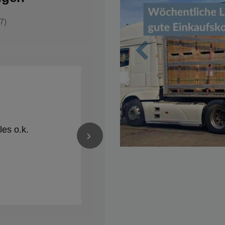
7)
Zurück
Nico Schröder
✓
vor 1 Jahren
★★★★★
les o.k.
Alles Bestens! Gerne wieder
›