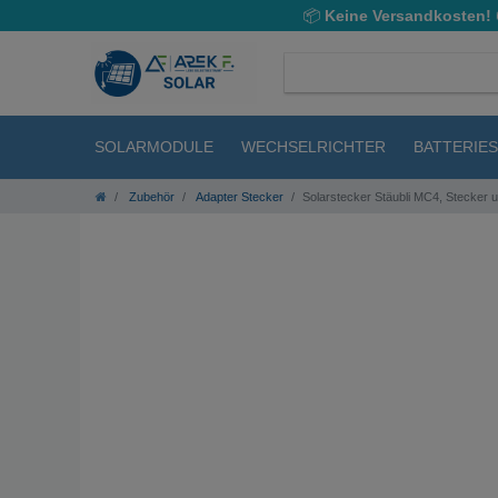
📦
Keine Versandkosten!
SOLARMODULE
WECHSELRICHTER
BATTERIE
Zubehör
Adapter Stecker
Solarstecker Stäubli MC4, Stecker u