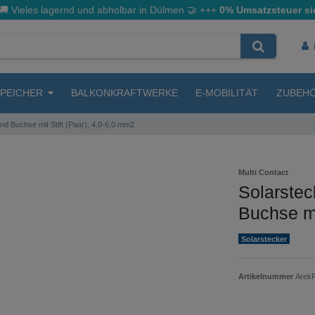
🚚 Vieles lagernd und abholbar in Dülmen
🤝
+++
0% Umsatzsteuer si
SPEICHER
BALKONKRAFTWERKE
E-MOBILITÄT
ZUBEH
nd Buchse mit Stift (Paar), 4,0-6,0 mm2
Multi Contact
Solarstec
Buchse mi
Solarstecker
Artikelnummer
Arek