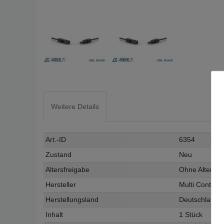
Weitere Details
Art.-ID
6354
Zustand
Neu
Altersfreigabe
Ohne Altersb
Hersteller
Multi Contact
Herstellungsland
Deutschland
Inhalt
1 Stück