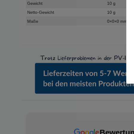
Gewicht
10 g
Netto-Gewicht
10 g
Maße
0
×
0
×
0
mm
Bewertu