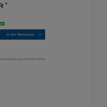
*
UR
age
In den Warenkorb
Versandkosten nach DE (außer Inseln)