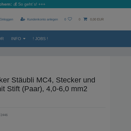
chern:
💰
So geht´s!
+++
Einloggen
Kundenkonto anlegen
0
0
0,00 EUR
ÖR
INFO
! JOBS !
ker Stäubli MC4, Stecker und
t Stift (Paar), 4,0-6,0 mm2
F2446