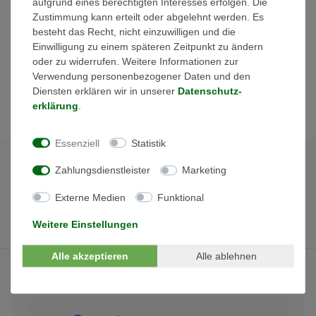
aufgrund eines berechtigten Interesses erfolgen. Die
Temperaturbereichs
Zustimmung kann erteilt oder abgelehnt werden. Es
Begrenzungskontrolle für Stromexport
besteht das Recht, nicht einzuwilligen und die
LCD-Display, praktisch für Benutzer zur Einrichtung und
Einwilligung zu einem späteren Zeitpunkt zu ändern
Überprüfung
oder zu widerrufen. Weitere Informationen zur
Stromverbrauch gesamt = 1 W
Verwendung personenbezogener Daten und den
Inkl. 3x Stromwandler (250A)
Diensten erklären wir in unserer
Daten­schutz­
erklärung
.
Essenziell
Statistik
Zahlungsdienstleister
Marketing
Externe Medien
Funktional
Weitere Einstellungen
Alle akzeptieren
Alle ablehnen