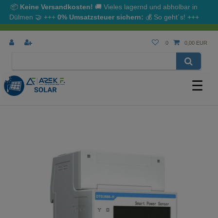
📦
Keine Versandkosten!
🚚 Vieles lagernd und abholbar in
Dülmen
🤝
+++
0% Umsatzsteuer sichern:
💰
So geht´s!
+++
0
0,00 EUR
☰