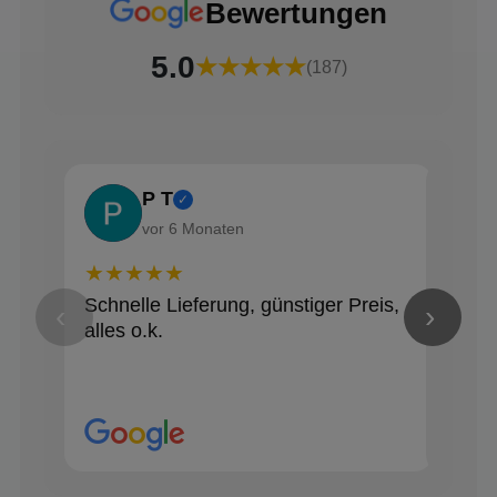
Bewertungen
5.0
★★★★★
(187)
P T
✓
vor 6 Monaten
★★★★★
★★
Schnelle Lieferung, günstiger Preis,
Alle
‹
›
alles o.k.