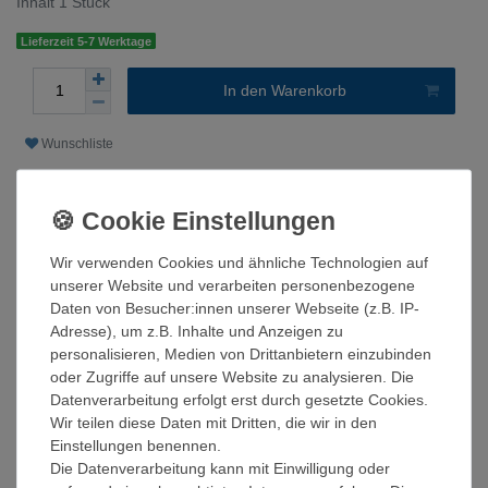
Inhalt
1
Stück
Lieferzeit 5-7 Werktage
In den Warenkorb
Wunschliste
* inkl. ges. MwSt. inkl.
Versandkosten nach DE (außer Inseln)
Wir verwenden Cookies und ähnliche Technologien auf
unserer Website und verarbeiten personenbezogene
Beschreibung
Daten von Besucher:innen unserer Webseite (z.B. IP-
Adresse), um z.B. Inhalte und Anzeigen zu
personalisieren, Medien von Drittanbietern einzubinden
Technische Daten
oder Zugriffe auf unsere Website zu analysieren. Die
Datenverarbeitung erfolgt erst durch gesetzte Cookies.
Weitere Details
Wir teilen diese Daten mit Dritten, die wir in den
Einstellungen benennen.
Die Datenverarbeitung kann mit Einwilligung oder
Messgenauigkeit > Klasse 1 innerhalb des gesamten