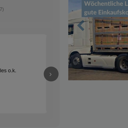
7)
Zurück
Nico Schröder
✓
vor 1 Jahren
★★★★★
les o.k.
Alles Bestens! Gerne wieder
›