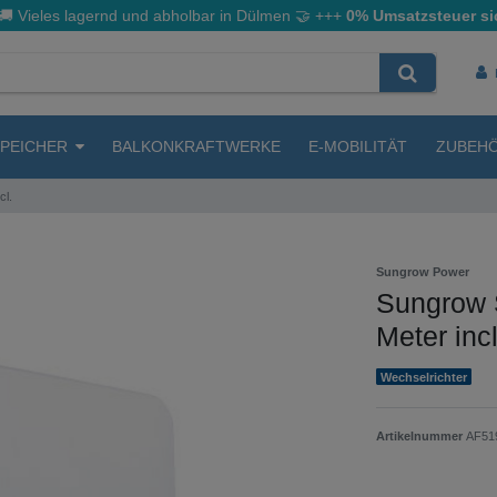
🚚 Vieles lagernd und abholbar in Dülmen
🤝
+++
0% Umsatzsteuer si
SPEICHER
BALKONKRAFTWERKE
E-MOBILITÄT
ZUBEH
cl.
Sungrow Power
Sungrow 
Meter incl
Wechselrichter
Artikelnummer
AF51