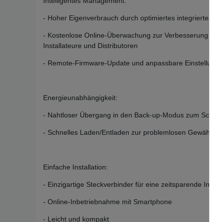
Intelligentes Management:
- Hoher Eigenverbrauch durch optimiertes integriertes 
- Kostenlose Online-Überwachung zur Verbesserung de
Installateure und Distributoren
- Remote-Firmware-Update und anpassbare Einstellung
Energieunabhängigkeit:
- Nahtloser Übergang in den Back-up-Modus zum Schutz
- Schnelles Laden/Entladen zur problemlosen Gewährlei
Einfache Installation:
- Einzigartige Steckverbinder für eine zeitsparende Instal
- Online-Inbetriebnahme mit Smartphone
- Leicht und kompakt