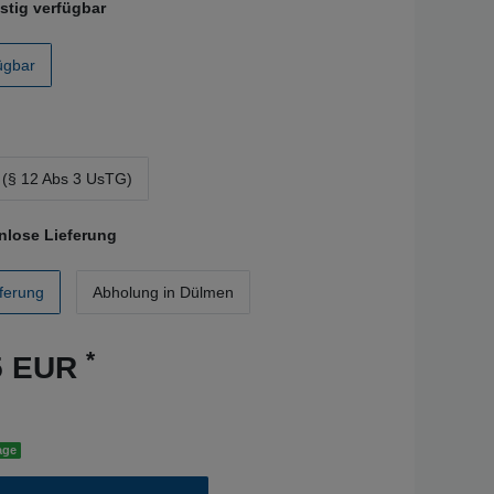
istig verfügbar
fügbar
(§ 12 Abs 3 UsTG)
nlose Lieferung
ferung
Abholung in Dülmen
*
55 EUR
age