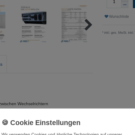
Wunschliste
* inkl. ges. MwSt. inkl.
ls
 zwischen Wechselrichtern
Wir verwenden Cookies und ähnliche Technologien auf unserer