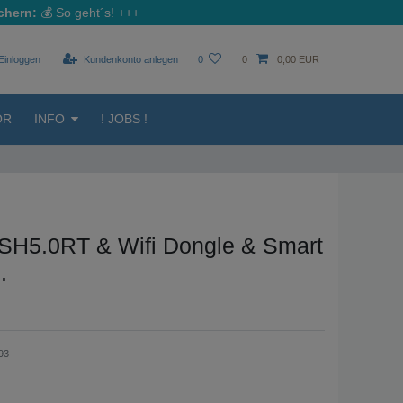
chern:
💰
So geht´s!
+++
Einloggen
Kundenkonto anlegen
0
0
0,00 EUR
ÖR
INFO
! JOBS !
SH5.0RT & Wifi Dongle & Smart
.
93