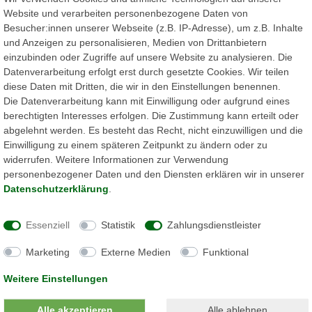
Website und verarbeiten personenbezogene Daten von
EMS
Besucher:innen unserer Webseite (z.B. IP-Adresse), um z.B. Inhalte
und Anzeigen zu personalisieren, Medien von Drittanbietern
s Energiemanagements für Endverbraucher,
einzubinden oder Zugriffe auf unsere Website zu analysieren. Die
Datenverarbeitung erfolgt erst durch gesetzte Cookies. Wir teilen
diese Daten mit Dritten, die wir in den Einstellungen benennen.
en
Die Datenverarbeitung kann mit Einwilligung oder aufgrund eines
berechtigten Interesses erfolgen. Die Zustimmung kann erteilt oder
abgelehnt werden. Es besteht das Recht, nicht einzuwilligen und die
Einwilligung zu einem späteren Zeitpunkt zu ändern oder zu
widerrufen. Weitere Informationen zur Verwendung
 vor Stromausfällen
personenbezogener Daten und den Diensten erklären wir in unserer
stung von Verbrauchsspitzen
Daten­schutz­erklärung
.
Essenziell
Statistik
Zahlungsdienstleister
Marketing
Externe Medien
Funktional
lation
Weitere Einstellungen
Alle akzeptieren
Alle ablehnen