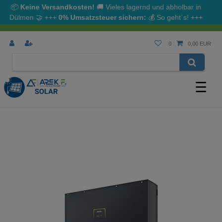
📦
Keine Versandkosten!
🚚 Vieles lagernd und abholbar in
Dülmen
🤝
+++
0% Umsatzsteuer sichern:
💰
So geht´s!
+++
0
0,00 EUR
☰