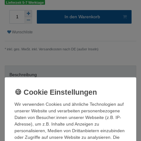
Lieferzeit 5-7 Werktage
In den Warenkorb
Wunschliste
* inkl. ges. MwSt. inkl.
Versandkosten nach DE (außer Inseln)
Beschreibung
Technische Daten
Wir verwenden Cookies und ähnliche Technologien auf
unserer Website und verarbeiten personenbezogene
Weitere Details
Daten von Besucher:innen unserer Webseite (z.B. IP-
Adresse), um z.B. Inhalte und Anzeigen zu
personalisieren, Medien von Drittanbietern einzubinden
Trafoloser String-Wechselrichter mit 4 MPP-Trackern und 10 DC-
oder Zugriffe auf unsere Website zu analysieren. Die
Eingängen inkl. integriertem DC-Freischalter und dreiphasiger