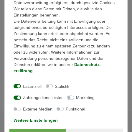
Datenverarbeitung erfolgt erst durch gesetzte Cookies.
Einspeisung. Einfache & kostengünstige DC-Installation ohne
Wir teilen diese Daten mit Dritten, die wir in den
Strangsammelboxen. Hohe Schutzart mit IP65, hohe
Einstellungen benennen.
Eingangsspannung (max. 1100V). Möglichkeit der externen
Die Datenverarbeitung kann mit Einwilligung oder
Ansteuerung der internen NA-Schutz Relais.
aufgrund eines berechtigten Interesses erfolgen. Die
Überspannungsschutz auf der AC und DC-Seite vom Typ 2
Zustimmung kann erteilt oder abgelehnt werden. Es
integriert.
besteht das Recht, nicht einzuwilligen und die
AC-Netzanschluss mit oder ohne Neutralleiter möglich.
Einwilligung zu einem späteren Zeitpunkt zu ändern
Einfache Kommunikation (Daisy Chain) über 2-fach LAN
oder zu widerrufen. Weitere Informationen zur
Schnittstelle (RJ 45) mit integriertem Switch. Bewährte
Verwendung personenbezogener Daten und den
Kommunikation via RS485 Bus serienmäßig integriert.
Diensten erklären wir in unserer
Daten­schutz­
Freie Wahl der Überwachung durch Kompatibilität zu vielen
erklärung
.
Parkreglern und
Datenloggern.
Essenziell
Statistik
- 5 Jahre Garantie nach Registrierung im KOSTAL Solar Webshop
Zahlungsdienstleister
Marketing
Externe Medien
Funktional
Weitere Einstellungen