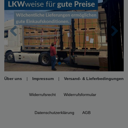
Zurück
Nächs
Über uns
|
Impressum
|
Versand- & Lieferbedingungen
Widerrufs­recht
Widerrufs­formular
Daten­schutz­erklärung
AGB