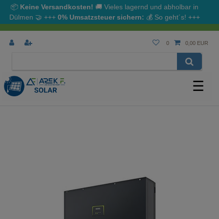
📦
Keine Versandkosten!
🚚 Vieles lagernd und abholbar in
Dülmen
🤝
+++
0% Umsatzsteuer sichern:
💰
So geht´s!
+++
0
0,00 EUR
☰