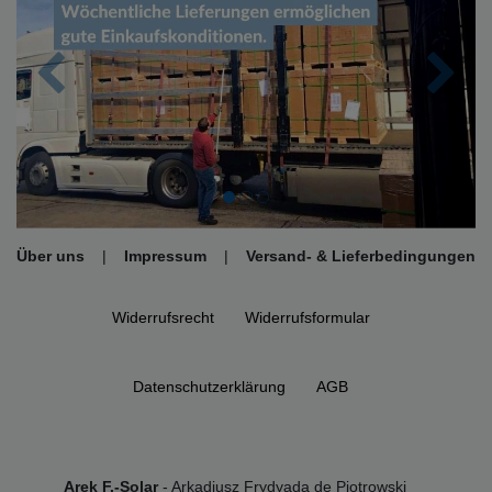
Zurück
Nächs
Über uns
|
Impressum
|
Versand- & Lieferbedingungen
Widerrufs­recht
Widerrufs­formular
Daten­schutz­erklärung
AGB
Arek F.-Solar
- Arkadiusz Frydyada de Piotrowski