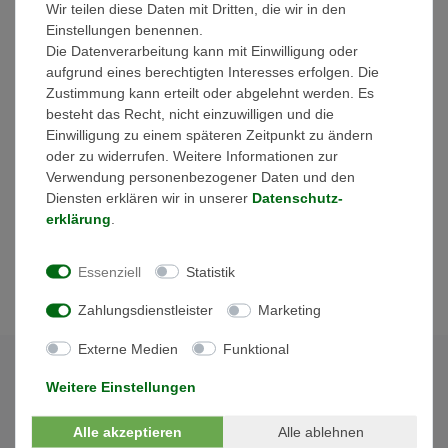
Wir teilen diese Daten mit Dritten, die wir in den
Einspeisung. Einfache & kostengünstige DC-Installation ohne
Einstellungen benennen.
Strangsammelboxen. Hohe Schutzart mit IP65, hohe
Die Datenverarbeitung kann mit Einwilligung oder
Eingangsspannung (max. 1000V). Möglichkeit der externen
aufgrund eines berechtigten Interesses erfolgen. Die
Ansteuerung der internen NA-Schutz Relais.
Zustimmung kann erteilt oder abgelehnt werden. Es
Überspannungsschutz auf der AC und DC-Seite vom Typ 2
besteht das Recht, nicht einzuwilligen und die
integriert.
Einwilligung zu einem späteren Zeitpunkt zu ändern
AC-Netzanschluss mit oder ohne Neutralleiter möglich.
oder zu widerrufen. Weitere Informationen zur
Einfache Kommunikation (Daisy Chain) über 2-fach LAN
Verwendung personenbezogener Daten und den
Schnittstelle (RJ 45) mit integriertem Switch. Bewährte
Diensten erklären wir in unserer
Daten­schutz­
Kommunikation via RS485 Bus serienmäßig integriert.
erklärung
.
Freie Wahl der Überwachung durch Kompatibilität zu vielen
Parkreglern und Datenloggern.
Essenziell
Statistik
Zahlungsdienstleister
Marketing
Externe Medien
Funktional
Weitere Einstellungen
Alle akzeptieren
Alle ablehnen