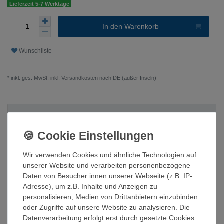
Lieferzeit 5-7 Werktage
In den Warenkorb
Wunschliste
* inkl. ges. MwSt. inkl.
Versandkosten nach DE (außer Inseln)
Beschreibung
Technische Daten
Wir verwenden Cookies und ähnliche Technologien auf
unserer Website und verarbeiten personenbezogene
Daten von Besucher:innen unserer Webseite (z.B. IP-
Weitere Details
Adresse), um z.B. Inhalte und Anzeigen zu
personalisieren, Medien von Drittanbietern einzubinden
oder Zugriffe auf unsere Website zu analysieren. Die
Trafoloser String-Wechselrichter mit 2 MPP-Trackern und 6 DC-
Datenverarbeitung erfolgt erst durch gesetzte Cookies.
Eingängen inkl. integriertem DC-Freischalter und dreiphasiger