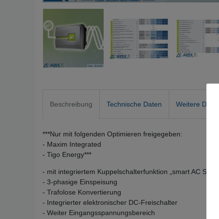
Beschreibung
Technische Daten
Weitere Detai
***Nur mit folgenden Optimieren freigegeben:
- Maxim Integrated
- Tigo Energy***
- mit integriertem Kuppelschalterfunktion „smart AC Switc
- 3-phasige Einspeisung
- Trafolose Konvertierung
- Integrierter elektronischer DC-Freischalter
- Weiter Eingangsspannungsbereich