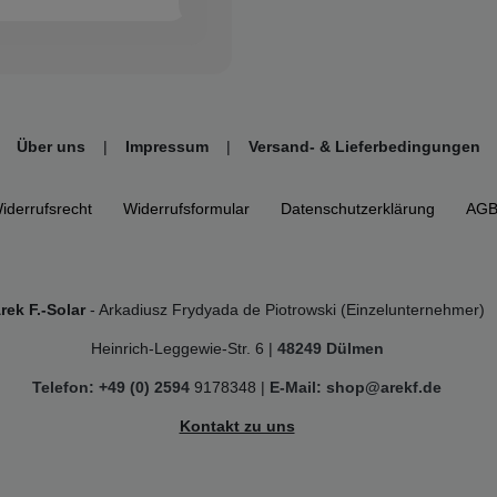
Über uns
|
Impressum
|
Versand- & Lieferbedingungen
iderrufs­recht
Widerrufs­formular
Daten­schutz­erklärung
AG
rek F.-Solar
- Arkadiusz Frydyada de Piotrowski (Einzelunternehmer)
Heinrich-Leggewie-Str. 6 |
48249 Dülmen
Telefon: +49 (0) 2594
9178348 |
E-Mail: shop@arekf.de
Kontakt zu uns