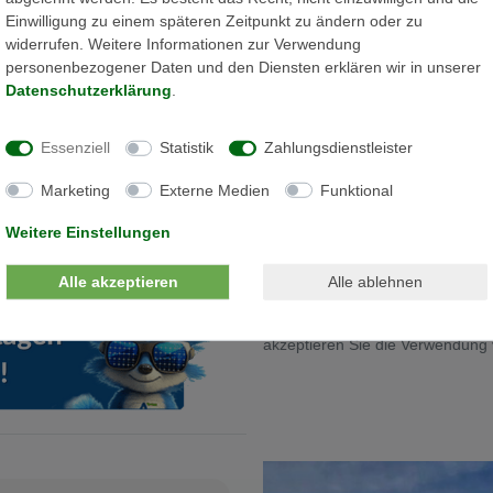
enlogger, Webserver, Solarportal und folgenden
Einwilligung zu einem späteren Zeitpunkt zu ändern oder zu
nge (z. B. für Rundsteuerempfänger oder PIKO
widerrufen. Weitere Informationen zur Verwendung
personenbezogener Daten und den Diensten erklären wir in unserer
e zur dynamischen Wirkleistungssteuerung
Daten­schutz­erklärung
.
ung
Essenziell
Statistik
Zahlungsdienstleister
Marketing
Externe Medien
Funktional
Weitere Einstellungen
Alle akzeptieren
Alle ablehnen
Die Karte kann aufgrund ihrer Da
akzeptieren Sie die Verwendung