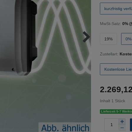
kurzfristig ver
MwSt-Satz:
0% (
19%
0% 
Zustellart:
Koste
Kostenlose Lie
2.269,
Inhalt
1
Stück
Lieferzeit 5-7 Werkt