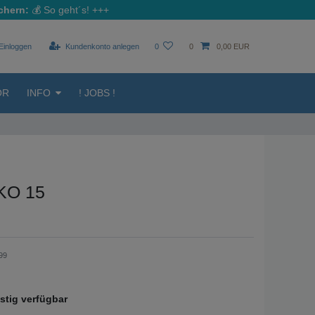
chern:
💰
So geht´s!
+++
Einloggen
Kundenkonto anlegen
0
0
0,00 EUR
ÖR
INFO
! JOBS !
IKO 15
99
istig verfügbar