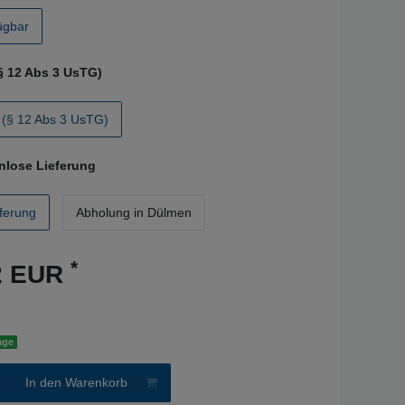
fügbar
§ 12 Abs 3 UsTG)
(§ 12 Abs 3 UsTG)
nlose Lieferung
ferung
Abholung in Dülmen
*
12 EUR
age
In den Warenkorb