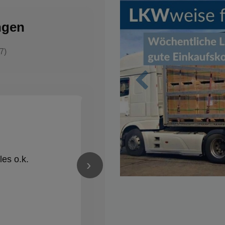
ngen
7)
Zurück
Nico Schröder
✓
vor 1 Jahren
★★★★★
les o.k.
Alles Bestens! Gerne wieder
›