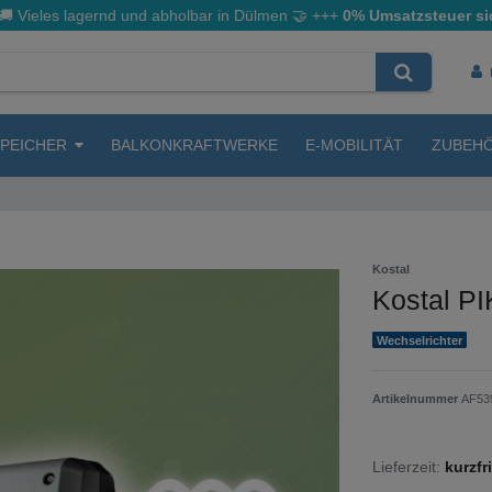
🚚 Vieles lagernd und abholbar in Dülmen
🤝
+++
0% Umsatzsteuer si
SPEICHER
BALKONKRAFTWERKE
E-MOBILITÄT
ZUBEH
Kostal
Kostal P
Wechselrichter
Artikelnummer
AF53
Lieferzeit:
kurzfr