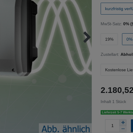
kurzfristig ver
MwSt-Satz:
0% (
19%
0% 
Zustellart:
Abhol
Kostenlose Lie
2.180,
Inhalt
1
Stück
Lieferzeit 5-7 Werkt