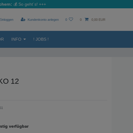
chern:
💰
So geht´s!
+++
Einloggen
Kundenkonto anlegen
0
0
0,00 EUR
ÖR
INFO
! JOBS !
IKO 12
51
istig verfügbar