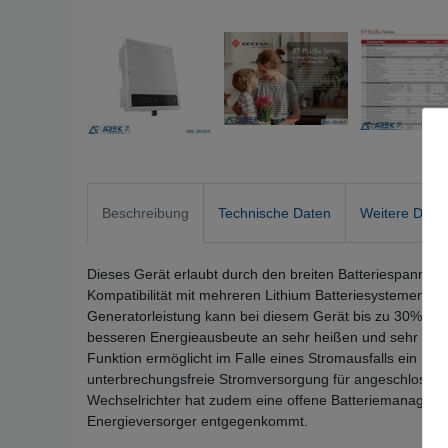
Beschreibung
Technische Daten
Weitere Detai
Dieses Gerät erlaubt durch den breiten Batteriespannung
Kompatibilität mit mehreren Lithium Batteriesystemen a
Generatorleistung kann bei diesem Gerät bis zu 30% über
besseren Energieausbeute an sehr heißen und sehr kalt
Funktion ermöglicht im Falle eines Stromausfalls ein Um
unterbrechungsfreie Stromversorgung für angeschlossen
Wechselrichter hat zudem eine offene Batteriemanagemen
Energieversorger entgegenkommt.