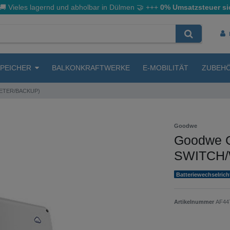
🚚 Vieles lagernd und abholbar in Dülmen
🤝
+++
0% Umsatzsteuer si
SPEICHER
BALKONKRAFTWERKE
E-MOBILITÄT
ZUBEH
METER/BACKUP)
Goodwe
Goodwe 
SWITCH/
Batteriewechselrich
Artikelnummer
AF44