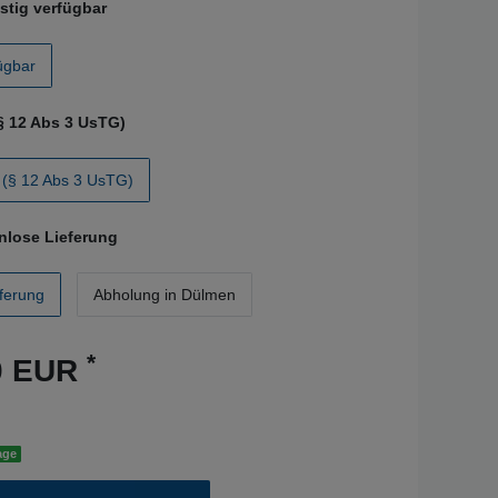
istig verfügbar
fügbar
§ 12 Abs 3 UsTG)
(§ 12 Abs 3 UsTG)
nlose Lieferung
ferung
Abholung in Dülmen
*
00 EUR
age