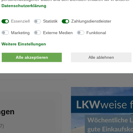
Daten­schutz­erklärung
.
Essenziell
Statistik
Zahlungsdienstleister
Marketing
Externe Medien
Funktional
Weitere Einstellungen
Die Karte kann aufgrund ihrer Da
akzeptieren Sie die Verwendung
Alle akzeptieren
Alle ablehnen
ngen
7)