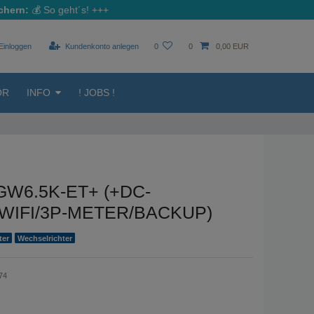
chern:
💰
So geht´s!
+++
Einloggen
Kundenkonto anlegen
0
0
0,00 EUR
ÖR
INFO
! JOBS !
GW6.5K-ET+ (+DC-
WIFI/3P-METER/BACKUP)
ter
Wechselrichter
74