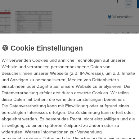
Wunschliste
* inkl. ges. MwSt. inkl.
Wir verwenden Cookies und ähnliche Technologien auf unserer
ls
Website und verarbeiten personenbezogene Daten von
Besucher:innen unserer Webseite (z.B. IP-Adresse), um z.B. Inhalte
und Anzeigen zu personalisieren, Medien von Drittanbietern
sbereich von 180V bis 550V eine flexible
einzubinden oder Zugriffe auf unsere Website zu analysieren. Die
uf dem Markt. Die eingehende PV-
Datenverarbeitung erfolgt erst durch gesetzte Cookies. Wir teilen
 der Nennleistung liegen, was zu einer
diese Daten mit Dritten, die wir in den Einstellungen benennen.
en Tagen führt. Die eingebaute UPS (Notstrom)
Die Datenverarbeitung kann mit Einwilligung oder aufgrund eines
schalten innerhalb von 10 Millisekunden, um eine
berechtigten Interesses erfolgen. Die Zustimmung kann erteilt oder
e Verbraucher zu garantieren. Der
abgelehnt werden. Es besteht das Recht, nicht einzuwilligen und die
t-Schnittstelle, was den Anforderungen einiger
Einwilligung zu einem späteren Zeitpunkt zu ändern oder zu
widerrufen. Weitere Informationen zur Verwendung
personenbezogener Daten und den Diensten erklären wir in unserer