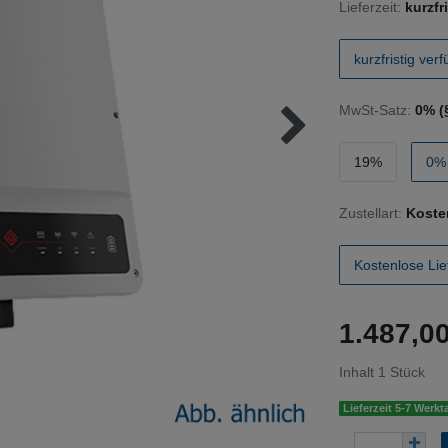
Lieferzeit:
kurzfr
kurzfristig ver
MwSt-Satz:
0% (
19%
0% 
Zustellart:
Koste
Kostenlose Lie
1.487,
Inhalt
1
Stück
Lieferzeit 5-7 Werkt