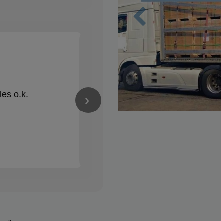
Zurück
Nico Schröder
✓
vor 1 Jahren
★★★★★
les o.k.
Alles Bestens! Gerne wieder
›