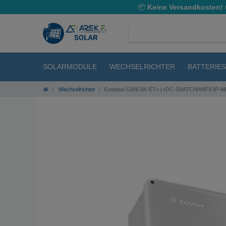
📦
Keine Versandkosten!
SOLARMODULE
WECHSELRICHTER
BATTERIE
Wechselrichter
Goodwe GW6.5K-ET+ (+DC-SWITCH/WIFI/3P-