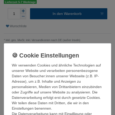
Lieferzeit 5-7 Werktage
In den Warenkorb
Wunschliste
* inkl. ges. MwSt. inkl.
Versandkosten nach DE (außer Inseln)
Beschreibung
Wir verwenden Cookies und ähnliche Technologien auf
unserer Website und verarbeiten personenbezogene
Technische Daten
Daten von Besucher:innen unserer Webseite (z.B. IP-
Adresse), um z.B. Inhalte und Anzeigen zu
personalisieren, Medien von Drittanbietern einzubinden
Weitere Details
oder Zugriffe auf unsere Website zu analysieren. Die
Datenverarbeitung erfolgt erst durch gesetzte Cookies.
Wir teilen diese Daten mit Dritten, die wir in den
Mit den neuen Leistungsklassen seiner ET-Hybrid Serie von 15
Einstellungen benennen.
bis 29,9 kW ist Goodwe einer der ersten auf dem deutschen
Die Datenverarbeitung kann mit Einwilligung oder