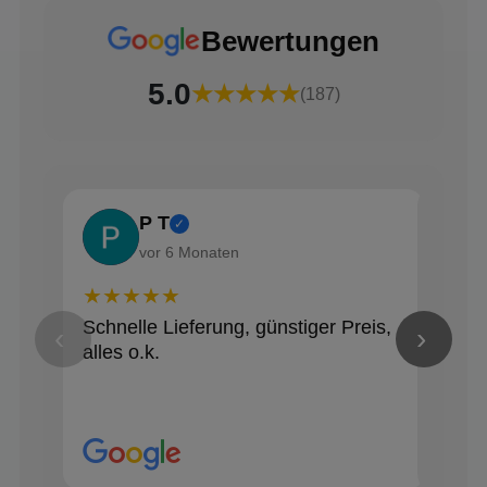
Bewertungen
5.0
★★★★★
(187)
P T
✓
vor 6 Monaten
★★★★★
★★
Schnelle Lieferung, günstiger Preis,
Alle
‹
›
alles o.k.