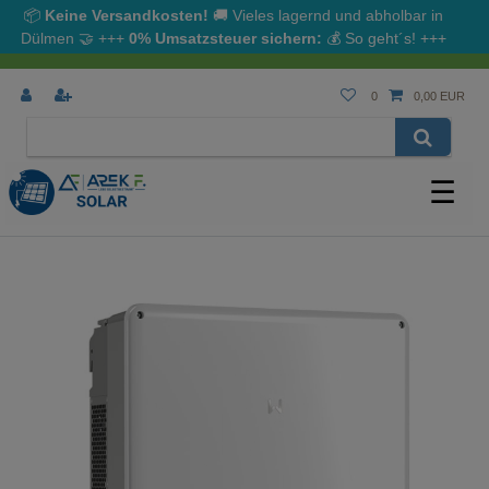
📦
Keine Versandkosten!
🚚 Vieles lagernd und abholbar in
Dülmen
🤝
+++
0% Umsatzsteuer sichern:
💰
So geht´s!
+++
0
0,00 EUR
☰