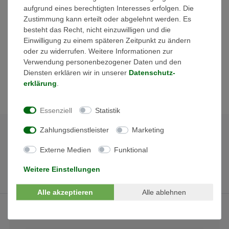
Markt. Mit klarem Fokus auf die neuen Anlagengrößen bringen
aufgrund eines berechtigten Interesses erfolgen. Die
die Geräte auch passende Eckdaten mit. Bis zu 17 Ampere pro
Zustimmung kann erteilt oder abgelehnt werden. Es
DC Anschluss, 38 Ampere pro MPP Tracker und bis zu 2
besteht das Recht, nicht einzuwilligen und die
Batterieeingänge mit je 50 Ampere Ladestrom. Dazu eine
Einwilligung zu einem späteren Zeitpunkt zu ändern
leistungsstarke Backup-USV-Funktion < 10ms. Selbst Peak-
oder zu widerrufen. Weitere Informationen zur
shaving wird von Goodwe als Einsatzoption angegeben.
Verwendung personenbezogener Daten und den
Diensten erklären wir in unserer
Daten­schutz­
erklärung
.
Essenziell
Statistik
Zahlungsdienstleister
Marketing
Externe Medien
Funktional
Weitere Einstellungen
Alle akzeptieren
Alle ablehnen