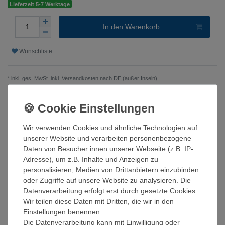
Lieferzeit 5-7 Werktage
In den Warenkorb
Wunschliste
* inkl. ges. MwSt. inkl.
Versandkosten nach DE (außer Inseln)
Beschreibung
Wir verwenden Cookies und ähnliche Technologien auf
unserer Website und verarbeiten personenbezogene
Technische Daten
Daten von Besucher:innen unserer Webseite (z.B. IP-
Adresse), um z.B. Inhalte und Anzeigen zu
personalisieren, Medien von Drittanbietern einzubinden
Weitere Details
oder Zugriffe auf unsere Website zu analysieren. Die
Datenverarbeitung erfolgt erst durch gesetzte Cookies.
Wir teilen diese Daten mit Dritten, die wir in den
Mit den neuen Leistungsklassen seiner ET-Hybrid Serie von 15
Einstellungen benennen.
bis 29,9 kW ist Goodwe einer der ersten auf dem deutschen
Die Datenverarbeitung kann mit Einwilligung oder