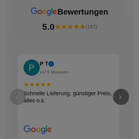
Bewertungen
5.0
★★★★★
(187)
P T
✓
vor 6 Monaten
★★★★★
★★
Schnelle Lieferung, günstiger Preis,
Alle
‹
›
alles o.k.