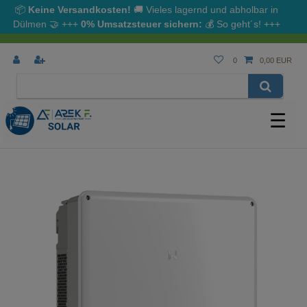
📦
Keine Versandkosten!
🚚 Vieles lagernd und abholbar in
Dülmen
🤝
+++
0% Umsatzsteuer sichern:
💰
So geht´s!
+++
0
0,00 EUR
☰