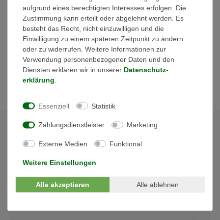
Markt. Mit klarem Fokus auf die neuen Anlagengrößen bringen
aufgrund eines berechtigten Interesses erfolgen. Die
die Geräte auch passende Eckdaten mit. Bis zu 17 Ampere pro
Zustimmung kann erteilt oder abgelehnt werden. Es
DC Anschluss, 38 Ampere pro MPP Tracker und bis zu 2
besteht das Recht, nicht einzuwilligen und die
Batterieeingänge mit je 50 Ampere Ladestrom. Dazu eine
Einwilligung zu einem späteren Zeitpunkt zu ändern
leistungsstarke Backup-USV-Funktion < 10ms. Selbst Peak-
oder zu widerrufen. Weitere Informationen zur
shaving wird von Goodwe als Einsatzoption angegeben.
Verwendung personenbezogener Daten und den
Diensten erklären wir in unserer
Daten­schutz­
erklärung
.
Essenziell
Statistik
Zahlungsdienstleister
Marketing
Externe Medien
Funktional
Weitere Einstellungen
Alle akzeptieren
Alle ablehnen