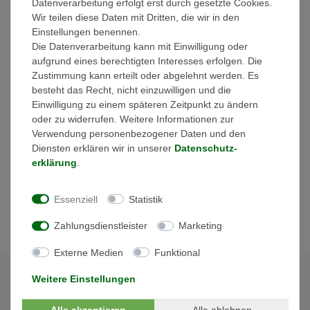
Datenverarbeitung erfolgt erst durch gesetzte Cookies.
Wir teilen diese Daten mit Dritten, die wir in den
Dieses Gerät erlaubt durch den breiten Batteriespannungsbereich
Einstellungen benennen.
von 180V bis 550V eine flexible Kompatibilität mit mehreren
Die Datenverarbeitung kann mit Einwilligung oder
Lithium Batteriesystemen auf dem Markt. Die eingehende PV-
aufgrund eines berechtigten Interesses erfolgen. Die
Generatorleistung kann bei diesem Gerät bis zu 30% über der
Zustimmung kann erteilt oder abgelehnt werden. Es
Nennleistung liegen, was zu einer besseren Energieausbeute an
besteht das Recht, nicht einzuwilligen und die
sehr heißen und sehr kalten Tagen führt. Die eingebaute UPS
Einwilligung zu einem späteren Zeitpunkt zu ändern
(Notstrom) Funktion ermöglicht im Falle eines Stromausfalls ein
oder zu widerrufen. Weitere Informationen zur
Umschalten innerhalb von 10 Millisekunden, um eine
Verwendung personenbezogener Daten und den
unterbrechungsfreie Stromversorgung für angeschlossene
Diensten erklären wir in unserer
Daten­schutz­
Verbraucher zu garantieren. Der Wechselrichter hat zudem eine
erklärung
.
offene Batteriemanagement-Schnittstelle, was den Anforderungen
einiger Energieversorger entgegenkommt.
Essenziell
Statistik
Der 3-Phasen-Zähler ist dem Wechselrichter beigelegt
Zahlungsdienstleister
Marketing
Externe Medien
Funktional
Weitere Einstellungen
Alle akzeptieren
Alle ablehnen