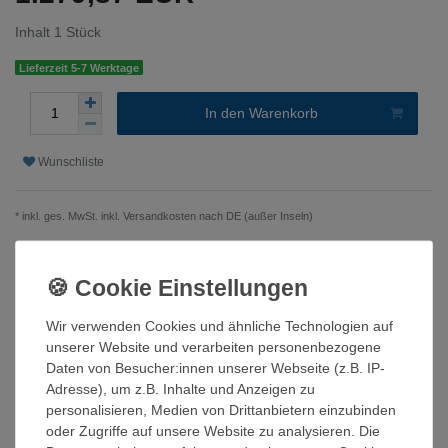
Inhalt
1
Stück
Lieferzeit 5-7 Werktage
In den Warenkorb
Wunschliste
* inkl. ges. MwSt. inkl.
Versandkosten nach DE (außer Inseln)
Beschreibung
Wir verwenden Cookies und ähnliche Technologien auf
unserer Website und verarbeiten personenbezogene
Technische Daten
Daten von Besucher:innen unserer Webseite (z.B. IP-
Adresse), um z.B. Inhalte und Anzeigen zu
personalisieren, Medien von Drittanbietern einzubinden
Weitere Details
oder Zugriffe auf unsere Website zu analysieren. Die