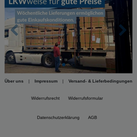
Zurück
Nächs
Über uns
|
Impressum
|
Versand- & Lieferbedingungen
Widerrufs­recht
Widerrufs­formular
Daten­schutz­erklärung
AGB