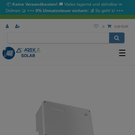
📦
Keine Versandkosten!
🚚 Vieles lagernd und abholbar in
Dülmen
🤝
+++
0% Umsatzsteuer sichern:
💰
So geht´s!
+++
0
0,00 EUR
☰