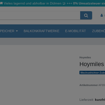
🚚 Vieles lagernd und abholbar in Dülmen
🤝
+++
0% Umsatzsteuer si
SPEICHER
BALKONKRAFTWERKE
E-MOBILITÄT
ZUBEH
Hoymiles
Hoymiles
Wechselrichter-Zub
Artikelnummer
AF55
Lieferzeit:
kurzfr