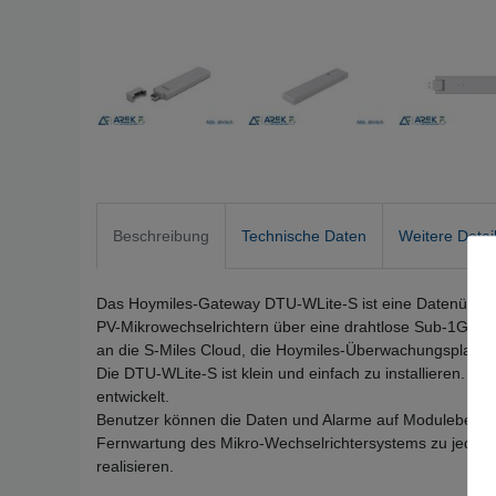
Beschreibung
Technische Daten
Weitere Detai
Das Hoymiles-Gateway DTU-WLite-S ist eine Datenübertr
PV-Mikrowechselrichtern über eine drahtlose Sub-1G-L
an die S-Miles Cloud, die Hoymiles-Überwachungsplattfo
Die DTU-WLite-S ist klein und einfach zu installieren. S
entwickelt.
Benutzer können die Daten und Alarme auf Modulebene l
Fernwartung des Mikro-Wechselrichtersystems zu jeder Z
realisieren.