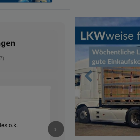
ngen
7)
Zurück
Nico Schröder
✓
vor 1 Jahren
★★★★★
les o.k.
Alles Bestens! Gerne wieder
›