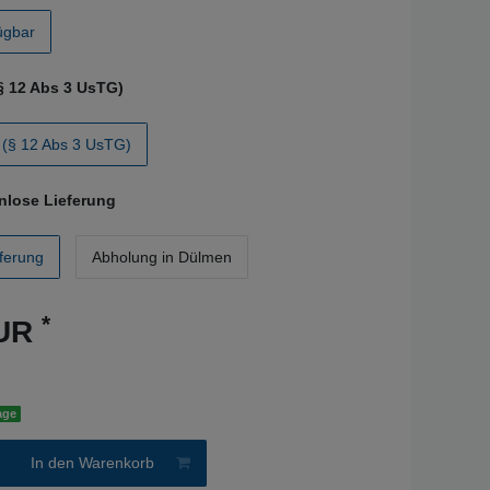
fügbar
§ 12 Abs 3 UsTG)
(§ 12 Abs 3 UsTG)
nlose Lieferung
ferung
Abholung in Dülmen
*
EUR
age
In den Warenkorb