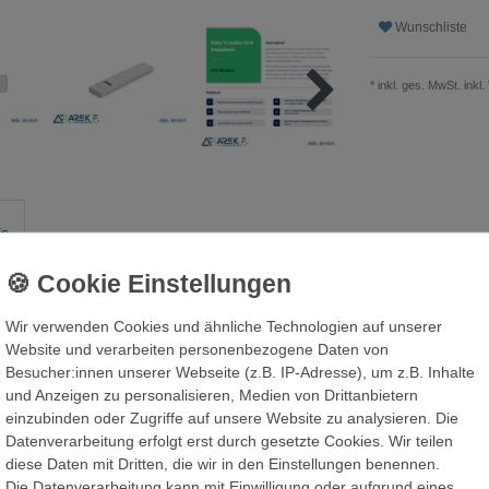
Wunschliste
* inkl. ges. MwSt. inkl.
ls
agungseinheit, die Informationen und Daten von
ösung sammelt und sie über Wi-Fi-Kommunikation
Wir verwenden Cookies und ähnliche Technologien auf unserer
rm, sendet.
Website und verarbeiten personenbezogene Daten von
ie wurde speziell für PV-Anlagen in Wohngebieten
Besucher:innen unserer Webseite (z.B. IP-Adresse), um z.B. Inhalte
und Anzeigen zu personalisieren, Medien von Drittanbietern
eicht auslesen und den Fernbetrieb und die
einzubinden oder Zugriffe auf unsere Website zu analysieren. Die
eit und an jedem Ort über die S-Miles Cloud
Datenverarbeitung erfolgt erst durch gesetzte Cookies. Wir teilen
diese Daten mit Dritten, die wir in den Einstellungen benennen.
Die Datenverarbeitung kann mit Einwilligung oder aufgrund eines