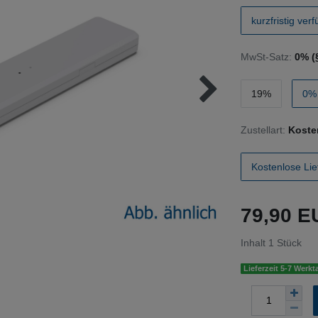
kurzfristig ver
MwSt-Satz:
0% (
19%
0% 
Zustellart:
Koste
Kostenlose Lie
79,90 
Inhalt
1
Stück
Lieferzeit 5-7 Werkt