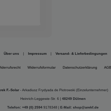
Über uns
|
Impressum
|
Versand- & Lieferbedingungen
iderrufs­recht
Widerrufs­formular
Daten­schutz­erklärung
AG
rek F.-Solar
- Arkadiusz Frydyada de Piotrowski (Einzelunternehmer)
Heinrich-Leggewie-Str. 6 |
48249 Dülmen
Telefon: +49 (0) 2594
9178348 |
E-Mail: shop@arekf.de