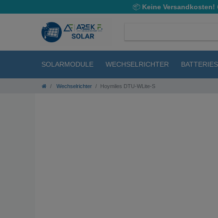
📦
Keine Versandkosten!
SOLARMODULE
WECHSELRICHTER
BATTERIE
Wechselrichter
Hoymiles DTU-WLite-S