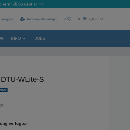
chern:
💰
So geht´s!
+++
Einloggen
Kundenkonto anlegen
0
0
0,00 EUR
ÖR
INFO
! JOBS !
 DTU-WLite-S
ehör
59
istig verfügbar