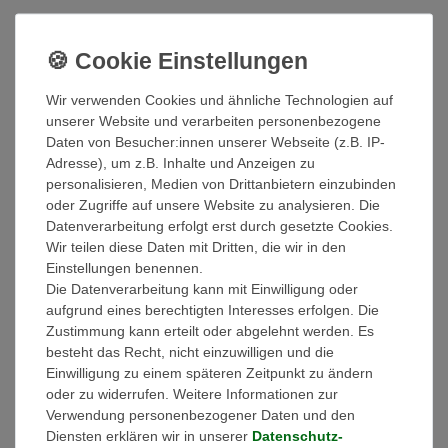
Lithium-Ionen-Batterie + Zubehör
- Batterietyp: LiFePO4 prismatische Zelle
- Nominale Kapazität: 16 kWh
- Energie (nutzbar): 16 kWh
Wir verwenden Cookies und ähnliche Technologien auf
- Nennspannung: 320 V
unserer Website und verarbeiten personenbezogene
- Betriebsspannung: 250 - 365 V
Daten von Besucher:innen unserer Webseite (z.B. IP-
- Bemessungs-Gleichstrom: 9,6 kW
Adresse), um z.B. Inhalte und Anzeigen zu
- max. Lade-/Entladeleistung: 10,95 kW
personalisieren, Medien von Drittanbietern einzubinden
- max. Lade-/Entladestrom (Dauer): 30 A
oder Zugriffe auf unsere Website zu analysieren. Die
- max. Lade-/Entladestrom (10s Puls): 42 A
Datenverarbeitung erfolgt erst durch gesetzte Cookies.
- Entladetiefe: 100%
Wir teilen diese Daten mit Dritten, die wir in den
- Kurzschlussstrom: 1700 A
Einstellungen benennen.
- Anzeige: SOC-Anzeige, Statusanzeige
Die Datenverarbeitung kann mit Einwilligung oder
- Kommunikationsschnittstelle: CAN
aufgrund eines berechtigten Interesses erfolgen. Die
- Installationsort: Indoor / Outdoor
Zustimmung kann erteilt oder abgelehnt werden. Es
- Montagemethode: Standmontage
besteht das Recht, nicht einzuwilligen und die
- Betriebsumgebungstemperaturbereich: Laden: 0 bis 50°C
Einwilligung zu einem späteren Zeitpunkt zu ändern
/ Entladen: -30 bis 50°C
oder zu widerrufen. Weitere Informationen zur
- Schutzart: IP55
Verwendung personenbezogener Daten und den
- Zulässiger Bereich der relativen Luftfeuchtigkeit: 0% bis
Diensten erklären wir in unserer
Daten­schutz­