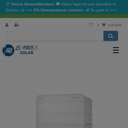
📦
Keine Versandkosten!
🚚 Vieles lagernd und abholbar in
Dülmen
🤝
+++
0% Umsatzsteuer sichern:
💰
So geht´s!
+++
0
0,00 EUR
☰