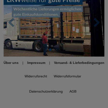
Zurück
Nächs
Über uns
|
Impressum
|
Versand- & Lieferbedingungen
Widerrufs­recht
Widerrufs­formular
Daten­schutz­erklärung
AGB