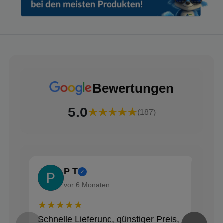
Bewertungen
5.0
★★★★★
(187)
P T
✓
vor 6 Monaten
★★★★★
★★
Schnelle Lieferung, günstiger Preis,
Alle