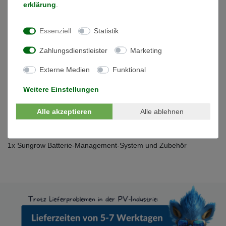
95% (nicht kondensierend)
erklärung
.
- max. Betriebshöhe: 2000 m
- Kühlmethode: natürliche Konvektion
Essenziell
Statistik
- Zertifikate: CE, CEC, IEC 62619, IEC 62040, UN38.3, VDE
2510-50
Zahlungsdienstleister
Marketing
- mögliche Erweiterung: bis zu 4 Einheiten parallel
(zusätzliche Anschlussbox benötigt, aktuell noch nicht
Externe Medien
Funktional
verfügbar)
Weitere Einstellungen
Set enthält:
Alle akzeptieren
Alle ablehnen
5x Sungrow SBR Batteriemodul 3,2 kWh
1x Sungrow Batterie-Management-System und Zubehör