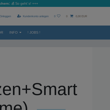
chern:
💰
So geht´s!
+++
Einloggen
Kundenkonto anlegen
0
0
0,00 EUR
ÖR
INFO
! JOBS !
zen+Smart
me)