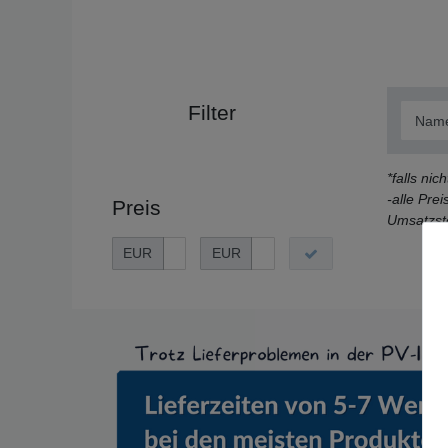
Filter
*falls ni
-alle Pre
Preis
Umsatzste
EUR
EUR