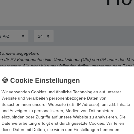
cht anders angegeben:
ise für PV-Komponenten inkl. Umsatzsteuer (USt) von 0% unter den Vo
uergesetz. Alle nicht hierunter fallenden Artikel unterliegen dem Rege
Wir verwenden Cookies und ähnliche Technologien auf unserer
Website und verarbeiten personenbezogene Daten von
Besucher:innen unserer Webseite (z.B. IP-Adresse), um z.B. Inhalte
und Anzeigen zu personalisieren, Medien von Drittanbietern
einzubinden oder Zugriffe auf unsere Website zu analysieren. Die
Die Karte kann aufgrund ihrer Da
Datenverarbeitung erfolgt erst durch gesetzte Cookies. Wir teilen
akzeptieren Sie die Verwendung
diese Daten mit Dritten, die wir in den Einstellungen benennen.