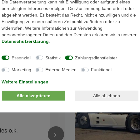
Die Datenverarbeitung kann mit Einwilligung oder aufgrund eines
berechtigten Interesses erfolgen. Die Zustimmung kann erteilt oder
abgelehnt werden. Es besteht das Recht, nicht einzuwilligen und die
Einwilligung zu einem späteren Zeitpunkt zu ändern oder zu
widerrufen. Weitere Informationen zur Verwendung
personenbezogener Daten und den Diensten erklären wir in unserer
Daten­schutz­erklärung
.
ngen
Essenziell
Statistik
Zahlungsdienstleister
7)
Marketing
Externe Medien
Funktional
Weitere Einstellungen
Zurück
Alle akzeptieren
Alle ablehnen
Nico Schröder
✓
vor 1 Jahren
★★★★★
les o.k.
Alles Bestens! Gerne wieder
›