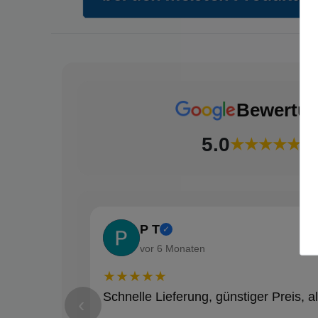
Bewertu
5.0
★★★★★
(18
P T
✓
vor 6 Monaten
★★★★★
Schnelle Lieferung, günstiger Preis, al
‹