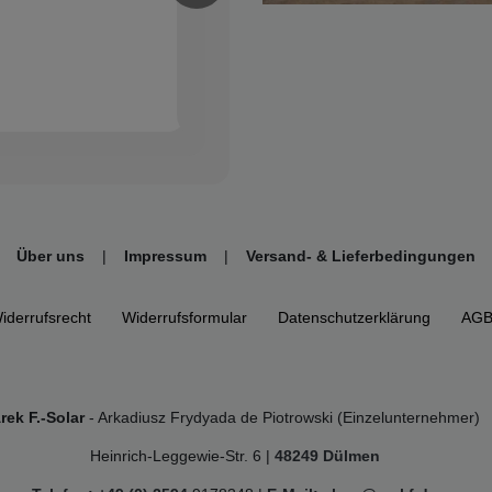
Über uns
|
Impressum
|
Versand- & Lieferbedingungen
iderrufs­recht
Widerrufs­formular
Daten­schutz­erklärung
AG
rek F.-Solar
- Arkadiusz Frydyada de Piotrowski (Einzelunternehmer)
Heinrich-Leggewie-Str. 6 |
48249 Dülmen