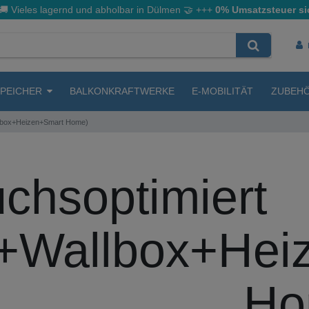
🚚 Vieles lagernd und abholbar in Dülmen
🤝
+++
0% Umsatzsteuer si
SPEICHER
BALKONKRAFTWERKE
E-MOBILITÄT
ZUBEH
llbox+Heizen+Smart Home)
chsoptimiert
r+Wallbox+Hei
Ho