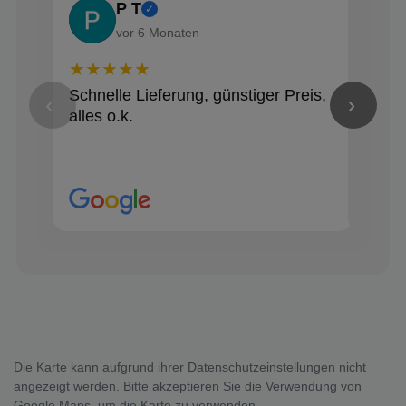
P T
✓
vor 6 Monaten
★★★★★
★★
Schnelle Lieferung, günstiger Preis,
Alle
‹
›
alles o.k.
Die Karte kann aufgrund ihrer Datenschutzeinstellungen nicht
angezeigt werden. Bitte akzeptieren Sie die Verwendung von
Google Maps, um die Karte zu verwenden.