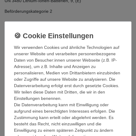
UN 3480 Lithium-Ionen-Batterien, 9, (E)
Beförderungskategorie 2
***Bei Nachrüstung von Bestandsbatterien bitte das Dokument im
Download-Bereich beachten***
Wir verwenden Cookies und ähnliche Technologien auf
unserer Website und verarbeiten personenbezogene
Daten von Besucher:innen unserer Webseite (z.B. IP-
***Die Mischung der Batteriemodule der Version 1 (Krannich
Adresse), um z.B. Inhalte und Anzeigen zu
Artikel 0151203) und Version 2 (Krannich Artikel 0152473)
personalisieren, Medien von Drittanbietern einzubinden
innerhalb einer Anlage ist nicht möglich***
oder Zugriffe auf unsere Website zu analysieren. Die
Datenverarbeitung erfolgt erst durch gesetzte Cookies.
Wir teilen diese Daten mit Dritten, die wir in den
***Bitte - und auf Empfehlung des Herstellers - das beiliegende
Einstellungen benennen.
Kommunikationskabel gegen ein CAT5- oder CAT7-Netwerkkabel
Die Datenverarbeitung kann mit Einwilligung oder
ersetzen, um die Kommunikation zwischen Speicher und
aufgrund eines berechtigten Interesses erfolgen. Die
Wechselrichter zu garantieren***
Zustimmung kann erteilt oder abgelehnt werden. Es
besteht das Recht, nicht einzuwilligen und die
Die Batterie ist für Energiespeichersysteme im Bereich privater
Einwilligung zu einem späteren Zeitpunkt zu ändern
Haushalte konzipiert.