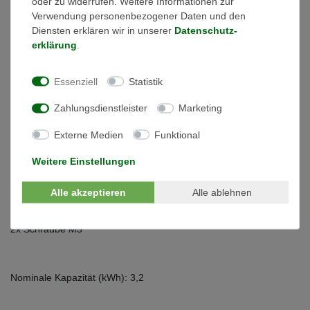
oder zu widerrufen. Weitere Informationen zur
Bei diesem Produkt handelt es sich um ein Hochvolt-
Verwendung personenbezogener Daten und den
Batteriesystem mit einem Betriebsspannungsbereich zwischen
Diensten erklären wir in unserer
Daten­schutz­
168 V ~ 584 V.
erklärung
.
Ein Batteriesystem besteht aus einem
Batteriemanagementsystem (separat erhältlich) und 3 bis 8
Essenziell
Statistik
einzelnen Batteriemodulen, die in Reihe geschaltet werden
Zahlungsdienstleister
Marketing
können.
Externe Medien
Funktional
Lieferumfang des Batteriemoduls:
Weitere Einstellungen
1x Batterie-Module
Alle akzeptieren
Alle ablehnen
1x Seitliche Abdeckung
2x Schraube M5
Nominale Kapazität (kWh): 3,2