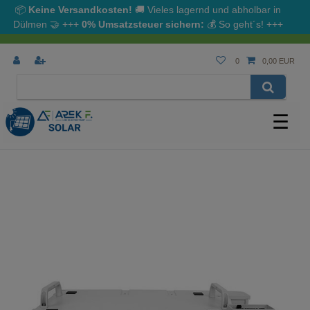
📦
Keine Versandkosten!
🚚 Vieles lagernd und abholbar in
Dülmen
🤝
+++
0% Umsatzsteuer sichern:
💰
So geht´s!
+++
0
0,00 EUR
☰