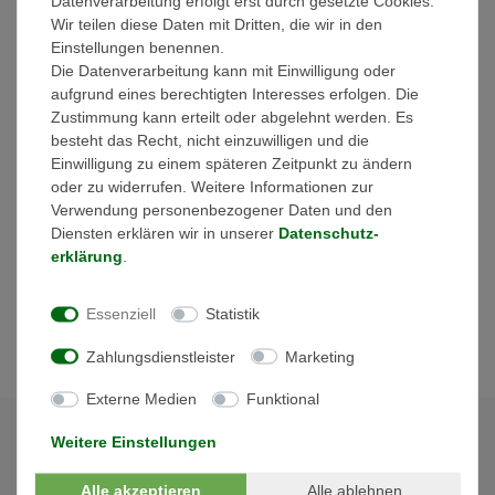
Datenverarbeitung erfolgt erst durch gesetzte Cookies.
Wir teilen diese Daten mit Dritten, die wir in den
Der Hybrid-Wechselrichter Sunny Tripower Smart Energy ist die
Einstellungen benennen.
2-in-1-Lösung für die Solarstromversorgung im Eigenheim. Darin
Die Datenverarbeitung kann mit Einwilligung oder
kombiniert SMA intelligente Technologien und integrierte Services
aufgrund eines berechtigten Interesses erfolgen. Die
zu einer platzsparenden Kompaktlösung. Anwender erzeugen,
Zustimmung kann erteilt oder abgelehnt werden. Es
nutzen und speichern Solarstrom mit dem Sunny Tripower Smart
besteht das Recht, nicht einzuwilligen und die
Energy einfach und komfortabel.
Einwilligung zu einem späteren Zeitpunkt zu ändern
Das System lässt sich jederzeit erweitern und bindet auch
oder zu widerrufen. Weitere Informationen zur
Elektromobilität oder Wärmepumpen ein.
Verwendung personenbezogener Daten und den
Diensten erklären wir in unserer
Daten­schutz­
Die integrierte Ersatzstromfunktion sichert die Stromversorgung
erklärung
.
des Haushalts auch beim Netzausfall. Solaranlagen im Eigenheim
werden so zu ganzheitlichen und intelligenten Energiesystemen
Essenziell
Statistik
mit bis zu 100 Prozent solarer Eigenversorgung.
Zahlungsdienstleister
Marketing
Externe Medien
Funktional
Weitere Einstellungen
Alle akzeptieren
Alle ablehnen