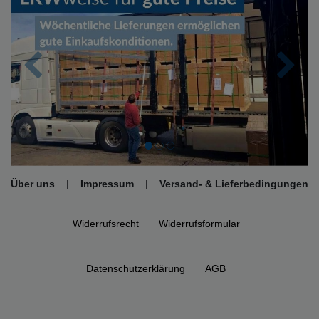
Zurück
Nächs
Über uns
|
Impressum
|
Versand- & Lieferbedingungen
Widerrufs­recht
Widerrufs­formular
Daten­schutz­erklärung
AGB