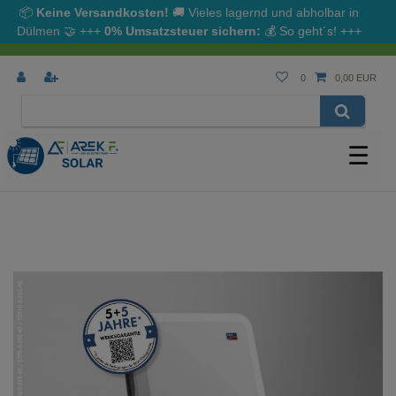
📦
Keine Versandkosten!
🚚 Vieles lagernd und abholbar in
Dülmen
🤝
+++
0% Umsatzsteuer sichern:
💰
So geht´s!
+++
0
0,00 EUR
☰