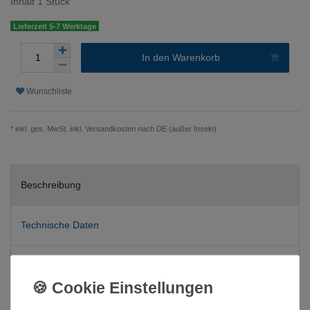
Inhalt
1
Stück
Lieferzeit 5-7 Werktage
In den Warenkorb
Wunschliste
* inkl. ges. MwSt. inkl.
Versandkosten nach DE (außer Inseln)
Beschreibung
Technische Daten
Weitere Details
Beschreibung