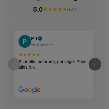
5.0
★★★★★
(187)
P T
✓
vor 6 Monaten
★★★★★
★★
Schnelle Lieferung, günstiger Preis,
Alle
‹
›
alles o.k.