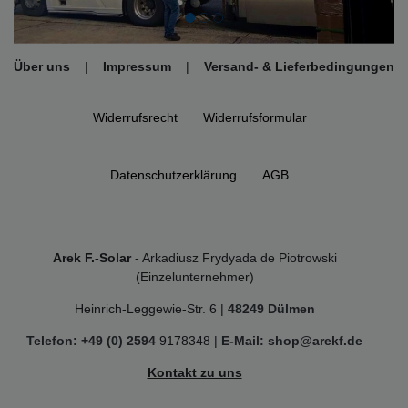
Über uns
|
Impressum
|
Versand- & Lieferbedingungen
Widerrufs­recht
Widerrufs­formular
Daten­schutz­erklärung
AGB
Arek F.-Solar
- Arkadiusz Frydyada de Piotrowski
(Einzelunternehmer)
Heinrich-Leggewie-Str. 6 |
48249 Dülmen
Telefon: +49 (0) 2594
9178348 |
E-Mail: shop@arekf.de
Kontakt zu uns