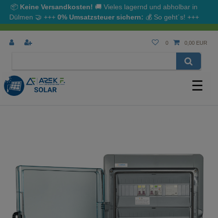
📦
Keine Versandkosten!
🚚 Vieles lagernd und abholbar in
Dülmen
🤝
+++
0% Umsatzsteuer sichern:
💰
So geht´s!
+++
0
0,00 EUR
☰