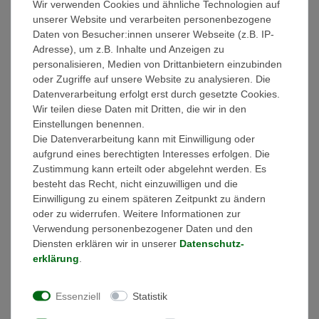
Wir verwenden Cookies und ähnliche Technologien auf
unserer Website und verarbeiten personenbezogene
enwitec liefert die einzige am Markt verfügbare Lösung, welche
Daten von Besucher:innen unserer Webseite (z.B. IP-
offiziell von SMA im Planungsleitfaden gelistet ist. Die
Adresse), um z.B. Inhalte und Anzeigen zu
Netzumschaltbox trennt bei Netzausfall die angeschlossene PV-
personalisieren, Medien von Drittanbietern einzubinden
Anlage und die Verbraucherverteilung sicher vom öffentlichen
oder Zugriffe auf unsere Website zu analysieren. Die
Stromnetz und stellt dem Kunden gleichzeitig eine
Datenverarbeitung erfolgt erst durch gesetzte Cookies.
Ersatzstromversorgung zur Verfügung. Durch die anschlussfertige
Wir teilen diese Daten mit Dritten, die wir in den
und vorgeprüfte Lösung von enwitec entfallen für Installateure der
Einstellungen benennen.
aufwändige und kostenintensive Selbstbau der
Die Datenverarbeitung kann mit Einwilligung oder
Umschalteinrichtung sowie die eigene
aufgrund eines berechtigten Interesses erfolgen. Die
Gewährleistungsübernahme.
Zustimmung kann erteilt oder abgelehnt werden. Es
Anwendung:
besteht das Recht, nicht einzuwilligen und die
Einwilligung zu einem späteren Zeitpunkt zu ändern
Ersatzstrom – SMA „Flexible Storage System“
oder zu widerrufen. Weitere Informationen zur
Verwendung personenbezogener Daten und den
Batterie-Wechselrichter:
Diensten erklären wir in unserer
Daten­schutz­
Sunny Island 4.4M-12 ab Firmware-Version 1.00.xx.R
erklärung
.
Sunny Island 6.0H-12 ab Firmware-Version 1.00.xx.R
Sunny Island 8.0H-12 ab Firmware-Version 1.00.xx.R
Essenziell
Statistik
Netzform: