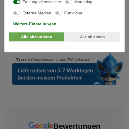
Zahlungsdienstleister
Marketing
TT oder TN-S System Sunny Island Einspeisung: 1 phasig !
Externe Medien
Funktional
(=1 x Sunny Island)
Für weiterführende technische Infos laden Sie bitte das Datenblatt
Weitere Einstellungen
herunter.
Alle akzeptieren
Alle ablehnen
Bewertungen