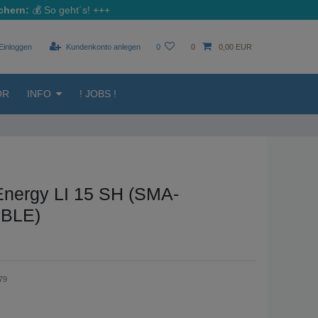
chern:
💰
So geht´s!
+++
Einloggen
Kundenkonto anlegen
0
0
0,00 EUR
ÖR
INFO
! JOBS !
nergy LI 15 SH (SMA-
BLE)
79