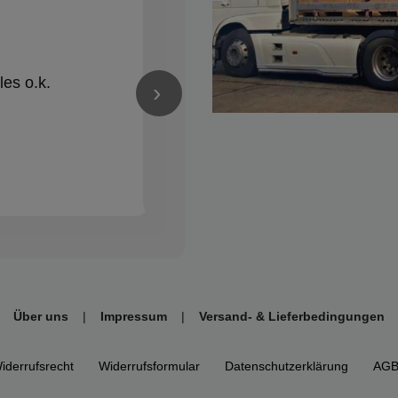
vor 1 Jahren
★★★★★
les o.k.
Alles Bestens! Gerne wieder
›
Über uns
|
Impressum
|
Versand- & Lieferbedingungen
iderrufs­recht
Widerrufs­formular
Daten­schutz­erklärung
AG