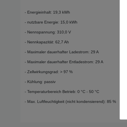
- Energieinhalt: 19,3 kWh
- nutzbare Energie: 15,0 kWh
- Nennspannung: 310,0 V
- Nennkapazität: 62,7 Ah
- Maximaler dauerhafter Ladestrom: 29 A
- Maximaler dauerhafter Entladestrom: 29 A
- Zellwirkungsgrad: > 97 %
- Kühlung: passiv
- Temperaturbereich Betrieb: 0 °C - 50 °C
- Max. Luftfeuchtigkeit (nicht kondensierend): 85 %