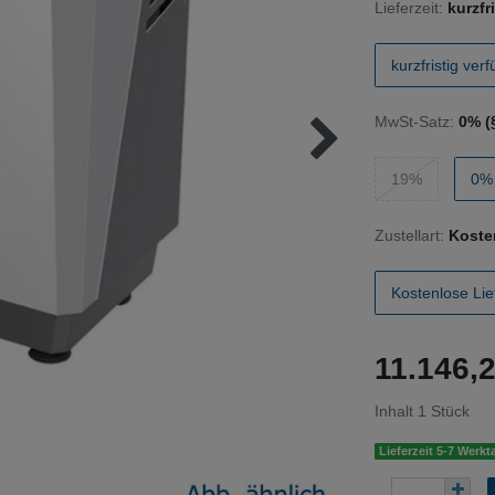
Lieferzeit:
kurzfr
kurzfristig ver
MwSt-Satz:
0% (
19%
0% 
Zustellart:
Koste
Kostenlose Lie
11.146,
Inhalt
1
Stück
Lieferzeit 5-7 Werkt