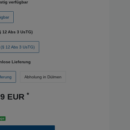
istig verfügbar
fügbar
§ 12 Abs 3 UsTG)
(§ 12 Abs 3 UsTG)
nlose Lieferung
ferung
Abholung in Dülmen
*
29 EUR
age