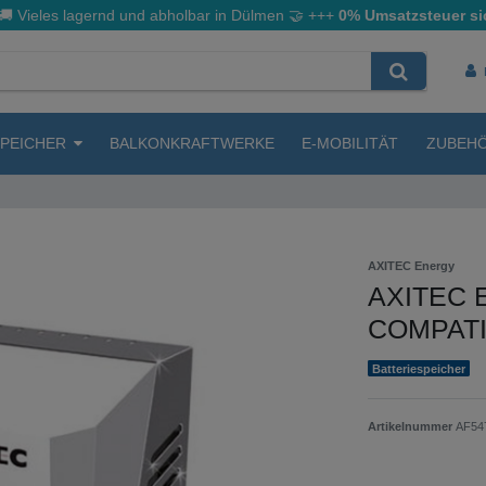
🚚 Vieles lagernd und abholbar in Dülmen
🤝
+++
0% Umsatzsteuer si
SPEICHER
BALKONKRAFTWERKE
E-MOBILITÄT
ZUBEH
AXITEC Energy
AXITEC E
COMPATI
Batteriespeicher
Artikelnummer
AF54