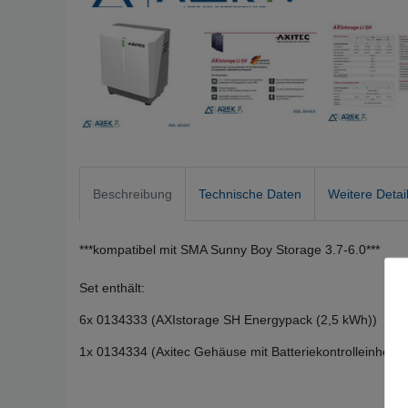
Beschreibung
Technische Daten
Weitere Detai
***kompatibel mit SMA Sunny Boy Storage 3.7-6.0***
Set enthält:
6x 0134333 (AXIstorage SH Energypack (2,5 kWh))
1x 0134334 (Axitec Gehäuse mit Batteriekontrolleinheit)